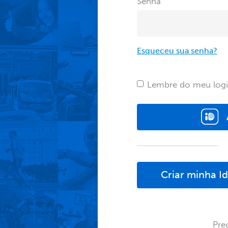
Senha
Esqueceu sua senha?
Lembre do meu log
Criar minha I
Pre