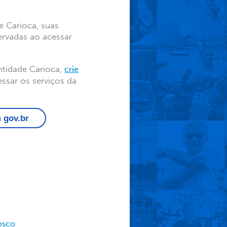
e Carioca, suas
ervadas ao acessar
tidade Carioca,
crie
ssar os serviços da
m
gov.br
osco