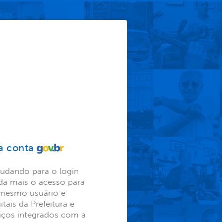
a conta
mudando para o login
nda mais o acesso para
o mesmo usuário e
tais da Prefeitura e
viços integrados com a