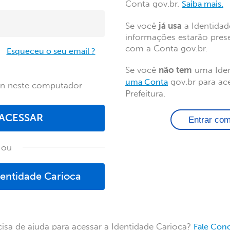
Conta gov.br.
Saiba mais.
Se você
já usa
a Identidad
informações estarão pres
com a Conta gov.br.
Esqueceu o seu email ?
Se você
não tem
uma Iden
gov.br para ace
uma Conta
in neste computador
Prefeitura.
ACESSAR
Entrar co
ou
dentidade Carioca
cisa de ajuda para acessar a Identidade Carioca?
Fale Con